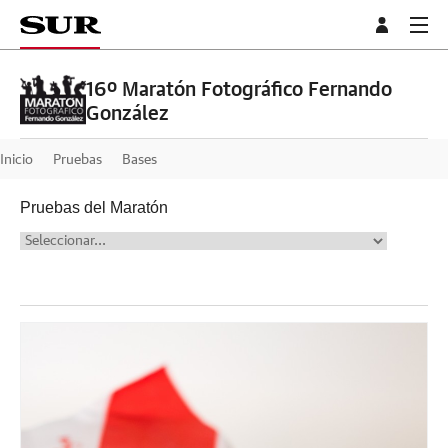
16º Maratón Fotográfico Fernando
González
Inicio
Pruebas
Bases
Pruebas del Maratón