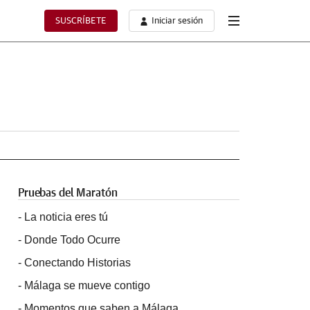
SUSCRÍBETE
Iniciar sesión
Pruebas del Maratón
-
La noticia eres tú
-
Donde Todo Ocurre
-
Conectando Historias
-
Málaga se mueve contigo
-
Momentos que saben a Málaga