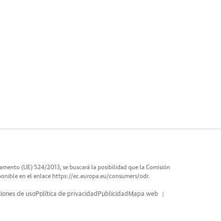
lamento (UE) 524/2013, se buscará la posibilidad que la Comisión
ponible en el enlace
https://ec.europa.eu/consumers/odr
.
iones de uso
Política de privacidad
Publicidad
Mapa web