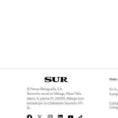
Webs 
© Prensa Malagueña, S.A.
En lo 
Domicilio social en Málaga, Plaza Félix
Europe
Sáenz, 4, planta 2ª, 29005, Málaga (con
entrada por la c/Sebastián Souvirón nº1-
Conta
Compr
3).