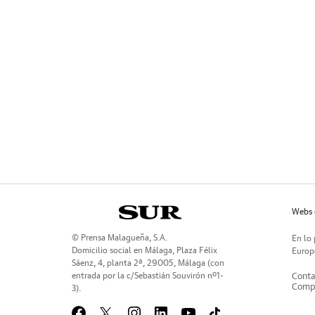
Webs 
© Prensa Malagueña, S.A.
En lo 
Domicilio social en Málaga, Plaza Félix
Europe
Sáenz, 4, planta 2ª, 29005, Málaga (con
entrada por la c/Sebastián Souvirón nº1-
Conta
Compr
3).