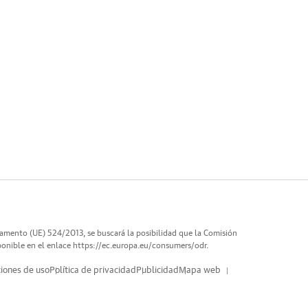
lamento (UE) 524/2013, se buscará la posibilidad que la Comisión
ponible en el enlace
https://ec.europa.eu/consumers/odr
.
iones de uso
Política de privacidad
Publicidad
Mapa web