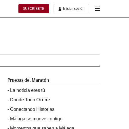
SUSCRÍBETE
Iniciar sesión
Pruebas del Maratón
-
La noticia eres tú
-
Donde Todo Ocurre
-
Conectando Historias
-
Málaga se mueve contigo
-
Momentos que saben a Málaga