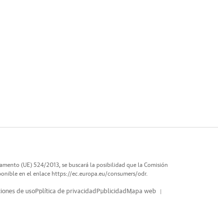
lamento (UE) 524/2013, se buscará la posibilidad que la Comisión
ponible en el enlace
https://ec.europa.eu/consumers/odr
.
iones de uso
Política de privacidad
Publicidad
Mapa web