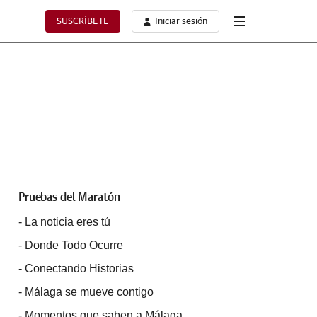
SUSCRÍBETE
Iniciar sesión
Pruebas del Maratón
-
La noticia eres tú
-
Donde Todo Ocurre
-
Conectando Historias
-
Málaga se mueve contigo
-
Momentos que saben a Málaga