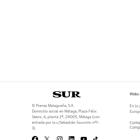
Webs 
© Prensa Malagueña, S.A.
En lo 
Domicilio social en Málaga, Plaza Félix
Europe
Sáenz, 4, planta 2ª, 29005, Málaga (con
entrada por la c/Sebastián Souvirón nº1-
Conta
Compr
3).