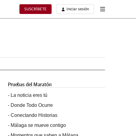
SUSCRÍBETE
Iniciar sesión
Pruebas del Maratón
-
La noticia eres tú
-
Donde Todo Ocurre
-
Conectando Historias
-
Málaga se mueve contigo
-
Momentos que saben a Málaga