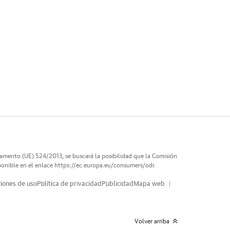
lamento (UE) 524/2013, se buscará la posibilidad que la Comisión
ponible en el enlace
https://ec.europa.eu/consumers/odr
.
iones de uso
Política de privacidad
Publicidad
Mapa web
Volver arriba