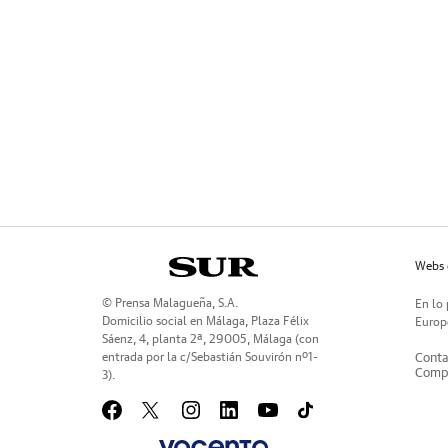
Webs 
© Prensa Malagueña, S.A.
En lo 
Domicilio social en Málaga, Plaza Félix
Europe
Sáenz, 4, planta 2ª, 29005, Málaga (con
entrada por la c/Sebastián Souvirón nº1-
Conta
Compr
3).