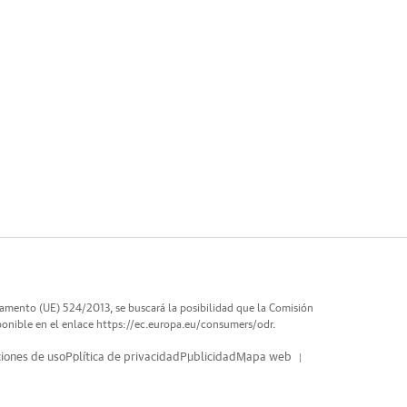
lamento (UE) 524/2013, se buscará la posibilidad que la Comisión
ponible en el enlace
https://ec.europa.eu/consumers/odr
.
iones de uso
Política de privacidad
Publicidad
Mapa web