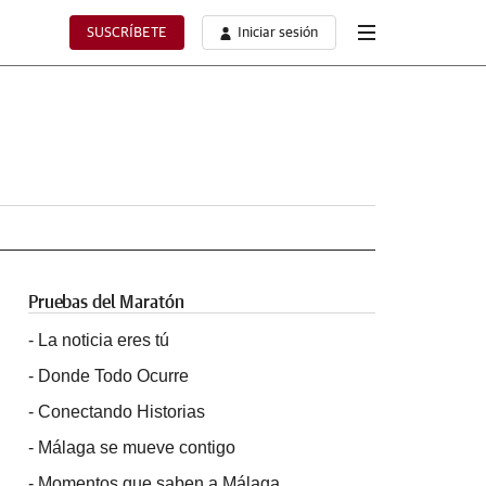
SUSCRÍBETE
Iniciar sesión
Pruebas del Maratón
-
La noticia eres tú
-
Donde Todo Ocurre
-
Conectando Historias
-
Málaga se mueve contigo
-
Momentos que saben a Málaga