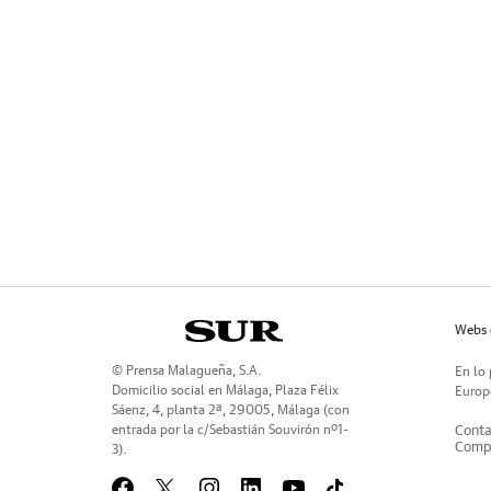
Webs 
© Prensa Malagueña, S.A.
En lo 
Domicilio social en Málaga, Plaza Félix
Europe
Sáenz, 4, planta 2ª, 29005, Málaga (con
entrada por la c/Sebastián Souvirón nº1-
Conta
Compr
3).