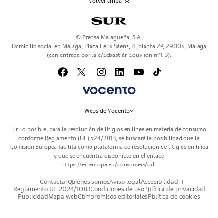
Volver arriba
© Prensa Malagueña, S.A.
Domicilio social en Málaga, Plaza Félix Sáenz, 4, planta 2ª, 29005, Málaga
(con entrada por la c/Sebastián Souvirón nº1-3).
Webs de Vocento
En lo posible, para la resolución de litigios en línea en materia de consumo
conforme Reglamento (UE) 524/2013, se buscará la posibilidad que la
Comisión Europea facilita como plataforma de resolución de litigios en línea
y que se encuentra disponible en el enlace
https://ec.europa.eu/consumers/odr
.
Contactar
Quiénes somos
Aviso legal
Accesibilidad
Reglamento UE 2024/1083
Condiciones de uso
Política de privacidad
Publicidad
Mapa web
Compromisos editoriales
Política de cookies