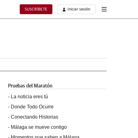
SUSCRÍBETE
Iniciar sesión
Pruebas del Maratón
-
La noticia eres tú
-
Donde Todo Ocurre
-
Conectando Historias
-
Málaga se mueve contigo
-
Momentos que saben a Málaga