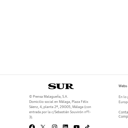
Webs 
© Prensa Malagueña, S.A.
En lo 
Domicilio social en Málaga, Plaza Félix
Europe
Sáenz, 4, planta 2ª, 29005, Málaga (con
entrada por la c/Sebastián Souvirón nº1-
Conta
Compr
3).