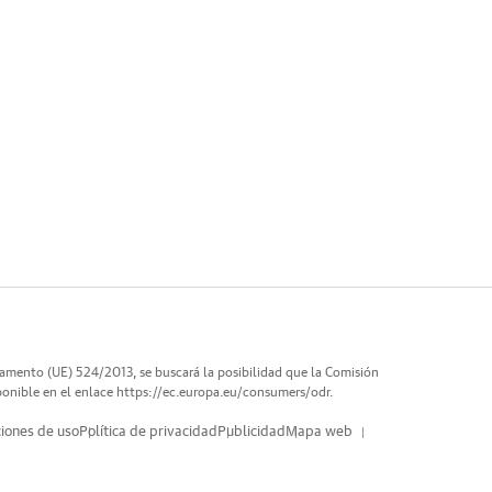
lamento (UE) 524/2013, se buscará la posibilidad que la Comisión
ponible en el enlace
https://ec.europa.eu/consumers/odr
.
iones de uso
Política de privacidad
Publicidad
Mapa web