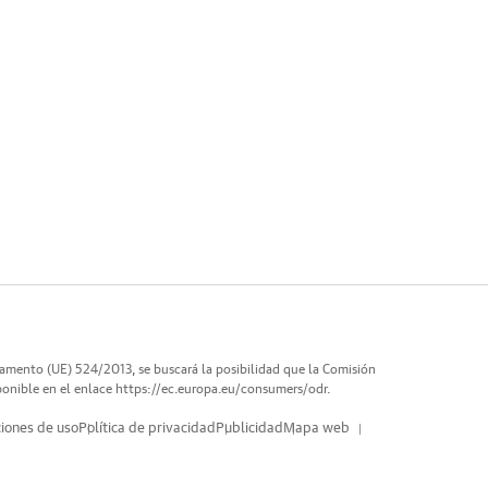
lamento (UE) 524/2013, se buscará la posibilidad que la Comisión
ponible en el enlace
https://ec.europa.eu/consumers/odr
.
iones de uso
Política de privacidad
Publicidad
Mapa web