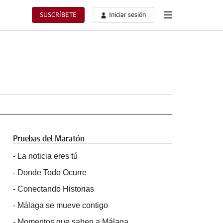
SUSCRÍBETE
Iniciar sesión
Pruebas del Maratón
-
La noticia eres tú
-
Donde Todo Ocurre
-
Conectando Historias
-
Málaga se mueve contigo
-
Momentos que saben a Málaga