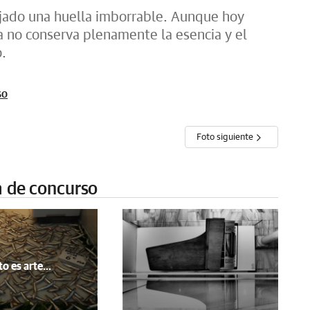
ejado una huella imborrable. Aunque hoy
a no conserva plenamente la esencia y el
o.
so
Foto siguiente
a de concurso
o es arte...