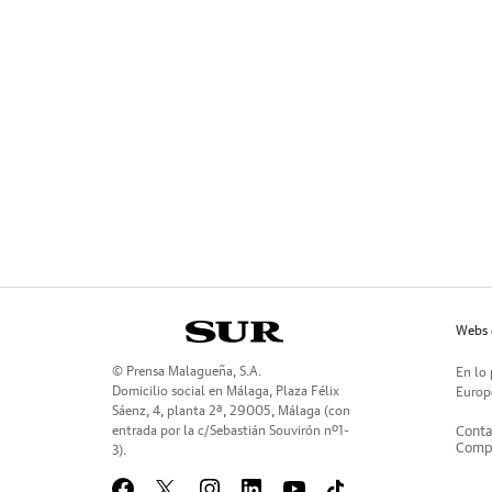
Webs 
© Prensa Malagueña, S.A.
En lo 
Domicilio social en Málaga, Plaza Félix
Europe
Sáenz, 4, planta 2ª, 29005, Málaga (con
entrada por la c/Sebastián Souvirón nº1-
Conta
Compr
3).