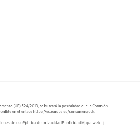
lamento (UE) 524/2013, se buscará la posibilidad que la Comisión
ponible en el enlace
https://ec.europa.eu/consumers/odr
.
iones de uso
Política de privacidad
Publicidad
Mapa web