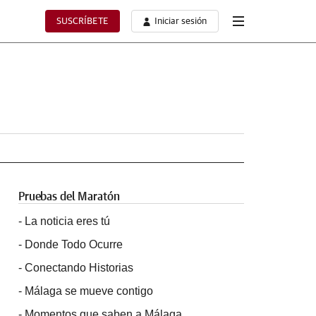
SUSCRÍBETE
Iniciar sesión
Pruebas del Maratón
-
La noticia eres tú
-
Donde Todo Ocurre
-
Conectando Historias
-
Málaga se mueve contigo
-
Momentos que saben a Málaga