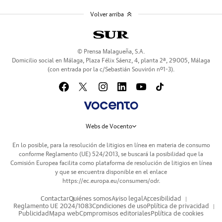
Volver arriba
© Prensa Malagueña, S.A.
Domicilio social en Málaga, Plaza Félix Sáenz, 4, planta 2ª, 29005, Málaga
(con entrada por la c/Sebastián Souvirón nº1-3).
Webs de Vocento
En lo posible, para la resolución de litigios en línea en materia de consumo
conforme Reglamento (UE) 524/2013, se buscará la posibilidad que la
Comisión Europea facilita como plataforma de resolución de litigios en línea
y que se encuentra disponible en el enlace
https://ec.europa.eu/consumers/odr
.
Contactar
Quiénes somos
Aviso legal
Accesibilidad
Reglamento UE 2024/1083
Condiciones de uso
Política de privacidad
Publicidad
Mapa web
Compromisos editoriales
Política de cookies