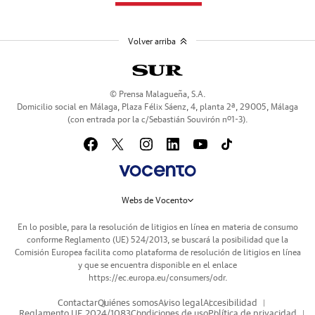
Volver arriba
© Prensa Malagueña, S.A.
Domicilio social en Málaga, Plaza Félix Sáenz, 4, planta 2ª, 29005, Málaga
(con entrada por la c/Sebastián Souvirón nº1-3).
Webs de Vocento
En lo posible, para la resolución de litigios en línea en materia de consumo
conforme Reglamento (UE) 524/2013, se buscará la posibilidad que la
Comisión Europea facilita como plataforma de resolución de litigios en línea
y que se encuentra disponible en el enlace
https://ec.europa.eu/consumers/odr
.
Contactar
Quiénes somos
Aviso legal
Accesibilidad
Reglamento UE 2024/1083
Condiciones de uso
Política de privacidad