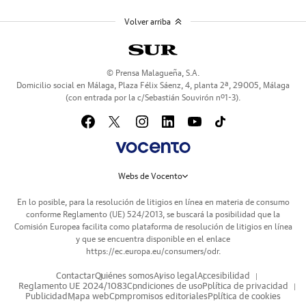
Volver arriba
© Prensa Malagueña, S.A.
Domicilio social en Málaga, Plaza Félix Sáenz, 4, planta 2ª, 29005, Málaga
(con entrada por la c/Sebastián Souvirón nº1-3).
Webs de Vocento
En lo posible, para la resolución de litigios en línea en materia de consumo
conforme Reglamento (UE) 524/2013, se buscará la posibilidad que la
Comisión Europea facilita como plataforma de resolución de litigios en línea
y que se encuentra disponible en el enlace
https://ec.europa.eu/consumers/odr
.
Contactar
Quiénes somos
Aviso legal
Accesibilidad
Reglamento UE 2024/1083
Condiciones de uso
Política de privacidad
Publicidad
Mapa web
Compromisos editoriales
Política de cookies