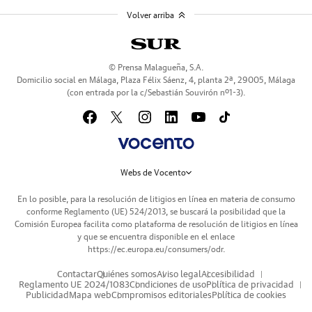
Volver arriba
© Prensa Malagueña, S.A.
Domicilio social en Málaga, Plaza Félix Sáenz, 4, planta 2ª, 29005, Málaga
(con entrada por la c/Sebastián Souvirón nº1-3).
Webs de Vocento
En lo posible, para la resolución de litigios en línea en materia de consumo
conforme Reglamento (UE) 524/2013, se buscará la posibilidad que la
Comisión Europea facilita como plataforma de resolución de litigios en línea
y que se encuentra disponible en el enlace
https://ec.europa.eu/consumers/odr
.
Contactar
Quiénes somos
Aviso legal
Accesibilidad
Reglamento UE 2024/1083
Condiciones de uso
Política de privacidad
Publicidad
Mapa web
Compromisos editoriales
Política de cookies