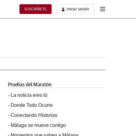
SUSCRÍBETE
Iniciar sesión
Pruebas del Maratón
-
La noticia eres tú
-
Donde Todo Ocurre
-
Conectando Historias
-
Málaga se mueve contigo
-
Momentos que saben a Málaga