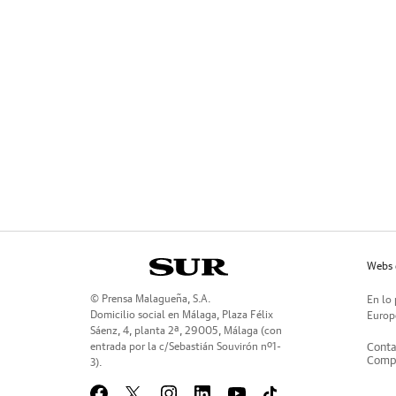
Webs 
© Prensa Malagueña, S.A.
En lo 
Domicilio social en Málaga, Plaza Félix
Europe
Sáenz, 4, planta 2ª, 29005, Málaga (con
entrada por la c/Sebastián Souvirón nº1-
Conta
Compr
3).