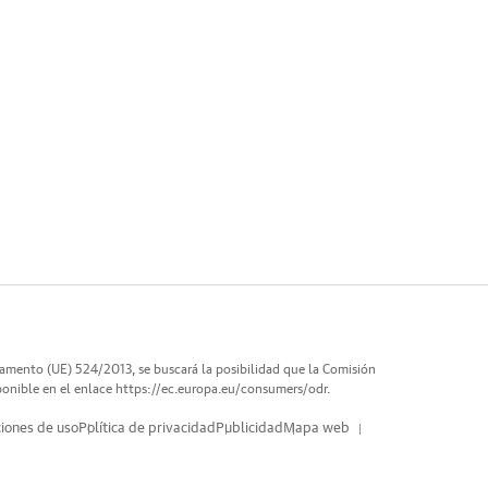
lamento (UE) 524/2013, se buscará la posibilidad que la Comisión
ponible en el enlace
https://ec.europa.eu/consumers/odr
.
iones de uso
Política de privacidad
Publicidad
Mapa web