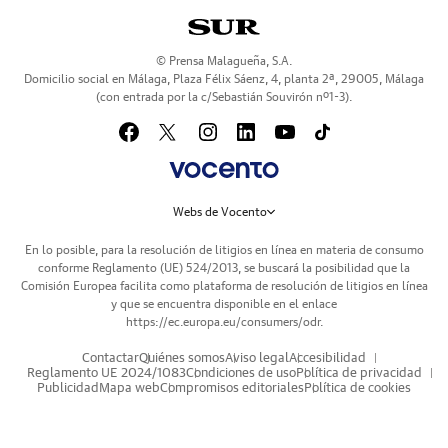
© Prensa Malagueña, S.A.
Domicilio social en Málaga, Plaza Félix Sáenz, 4, planta 2ª, 29005, Málaga
(con entrada por la c/Sebastián Souvirón nº1-3).
Webs de Vocento
En lo posible, para la resolución de litigios en línea en materia de consumo
conforme Reglamento (UE) 524/2013, se buscará la posibilidad que la
Comisión Europea facilita como plataforma de resolución de litigios en línea
y que se encuentra disponible en el enlace
https://ec.europa.eu/consumers/odr
.
Contactar
Quiénes somos
Aviso legal
Accesibilidad
Reglamento UE 2024/1083
Condiciones de uso
Política de privacidad
Publicidad
Mapa web
Compromisos editoriales
Política de cookies