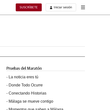
SUSCRÍBETE
Iniciar sesión
Pruebas del Maratón
-
La noticia eres tú
-
Donde Todo Ocurre
-
Conectando Historias
-
Málaga se mueve contigo
-
Momentos que saben a Málaga