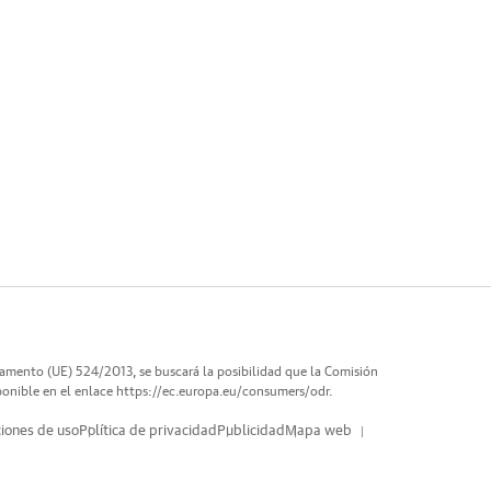
lamento (UE) 524/2013, se buscará la posibilidad que la Comisión
ponible en el enlace
https://ec.europa.eu/consumers/odr
.
iones de uso
Política de privacidad
Publicidad
Mapa web