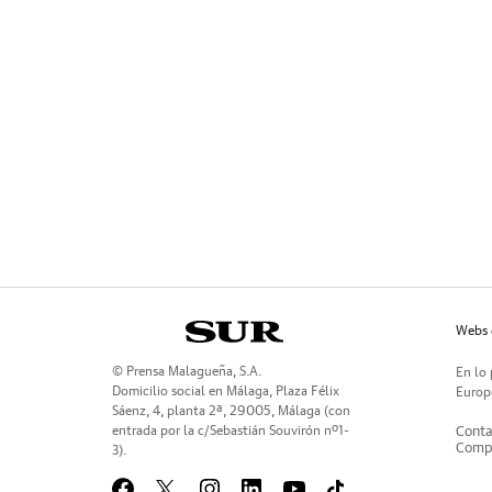
Webs 
© Prensa Malagueña, S.A.
En lo 
Domicilio social en Málaga, Plaza Félix
Europe
Sáenz, 4, planta 2ª, 29005, Málaga (con
entrada por la c/Sebastián Souvirón nº1-
Conta
Compr
3).